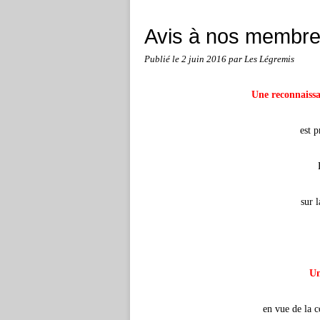
Avis à nos membres
Publié le
2 juin 2016
par Les Légremis
Une reconnaissa
est 
sur l
Un
en vue de la c