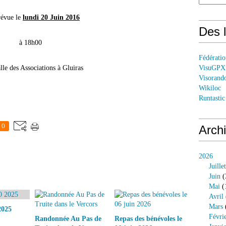
révue le
l
undi 20 Juin 2016
Des l
à 18h00
Fédérati
alle des Associations à Gluiras
VisuGPX
Visorand
Wikiloc
Runtastic
0
Arch
2026
Juillet
Juin
(
Mai
(
Avril
Mars
2025
Févri
Randonnée Au Pas de
Repas des bénévoles le