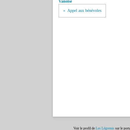
Vanoise
Appel aux bénévoles
Voir le profil de
Les Légremis
sur le port