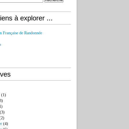
iens à explorer ...
on Française de Randonnée
o
ives
(1)
3)
1)
(3)
(2)
er
(4)