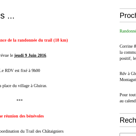
 ...
Proc
Randonné
nce de la randonnée du trail (18 km)
Corrine 
la commu
prévue le
jeudi 9 Juin 2016
.
positif, l
Le RDV est fixé à 9h00
Rdv à Glu
Montagut 
a place du village à Gluiras.
Pour tout
***
au calend
e réunion des bénévoles
Rech
oordination du Trail des Châtaigniers