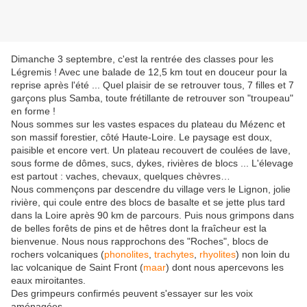
Dimanche 3 septembre, c'est la rentrée des classes pour les
Légremis ! Avec une balade de 12,5 km tout en douceur pour la
reprise après l'été ... Quel plaisir de se retrouver tous, 7 filles et 7
garçons plus Samba, toute frétillante de retrouver son "troupeau"
en forme !
Nous sommes sur les vastes espaces du plateau du Mézenc et
son massif forestier, côté Haute-Loire. Le paysage est doux,
paisible et encore vert. Un plateau recouvert de coulées de lave,
sous forme de dômes, sucs, dykes, rivières de blocs ... L'élevage
est partout : vaches, chevaux, quelques chèvres…
Nous commençons par descendre du village vers le Lignon, jolie
rivière, qui coule entre des blocs de basalte et se jette plus tard
dans la Loire après 90 km de parcours. Puis nous grimpons dans
de belles forêts de pins et de hêtres dont la fraîcheur est la
bienvenue. Nous nous rapprochons des "Roches", blocs de
rochers volcaniques (
phonolites
,
trachytes
,
rhyolites
) non loin du
lac volcanique de Saint Front (
maar
) dont nous apercevons les
eaux miroitantes.
Des grimpeurs confirmés peuvent s'essayer sur les voix
aménagées.