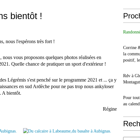
s bientôt !
Proc
Randonné
, nous l'espérons très fort !
Corrine 
la commu
n, nous vous proposons quelques photos réalisées en
positif, l
021. Quelle chance de pratiquer un sport d'extérieur !
Rdv à Glu
 des Légrémis s'est penché sur le programme 2021 et ... ça y
Montagut 
issances en sud Ardèche pour ne pas trop nous ankyloser
. A bientôt.
Pour tout
au calend
Régine
Rech