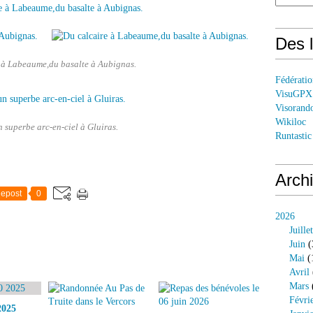
Des l
 à Labeaume,du basalte à Aubignas.
Fédérati
VisuGPX
Visorand
Wikiloc
 superbe arc-en-ciel à Gluiras.
Runtastic
Arch
epost
0
2026
Juillet
Juin
(
Mai
(
Avril
Mars
Févri
2025