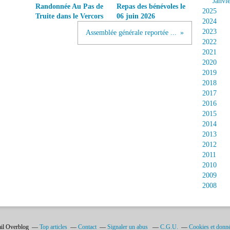
Janvi
Randonnée Au Pas de
Repas des bénévoles le
2025
Truite dans le Vercors
06 juin 2026
2024
2023
Assemblée générale reportée ...
2022
2021
2020
2019
2018
2017
2016
2015
2014
2013
2012
2011
2010
2009
2008
ail Overblog
Top articles
Contact
Signaler un abus
C.G.U.
Cookies et donné