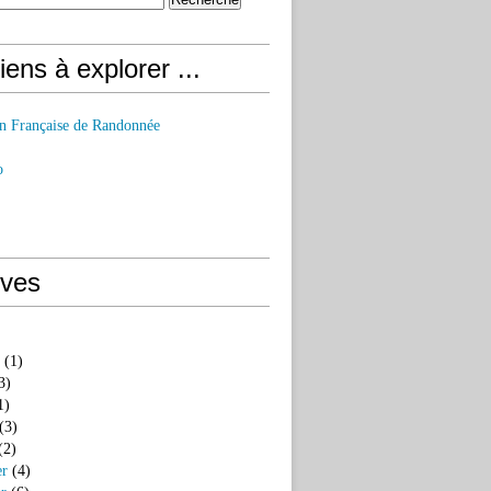
iens à explorer ...
on Française de Randonnée
o
ives
(1)
3)
1)
(3)
(2)
er
(4)