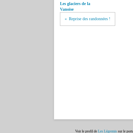
Les glaciers de la
Vanoise
Reprise des randonnées !
Voir le profil de
Les Légremis
sur le port