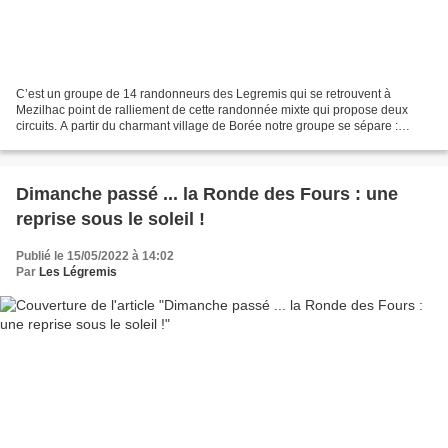
C’est un groupe de 14 randonneurs des Legremis qui se retrouvent à
Mezilhac point de ralliement de cette randonnée mixte qui propose deux
circuits. A partir du charmant village de Borée notre groupe se sépare :
certains effectuent une rando douce avec...
Dimanche passé ... la Ronde des Fours : une
reprise sous le soleil !
Publié le 15/05/2022 à 14:02
Par
Les Légremis