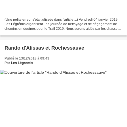
(Une petite erreur s'était glissée dans l'article ...) Vendredi 04 janvier 2019
Les Légrémis organisent une journée de nettoyage et de dégagement de
chemins en équipes pour le Trail 2019. Nous serons aidés par les chasseurs
de St Christol et St Barthélémy-Le-Meil....
Rando d'Alissas et Rochessauve
Publié le 13/12/2018 à 09:43
Par
Les Légremis