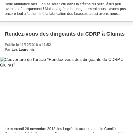
Belle ambiance hier ... on se serait cru dans la crèche du petit Jésus peu
avant le débarquement ! Mais malgré ce bel engouement nous n'avons pas
encore tout à fait terminé la fabrication des farasses, aussi avons-nous
décidé de remettre ça mercredi prochain....
Rendez-vous des dirigeants du CDRP à Gluiras
Publié le 11/12/2018 à 11:52
Par
Les Légremis
Le mercredi 28 novembre 2018, les Légrémis accueillaient le Comité