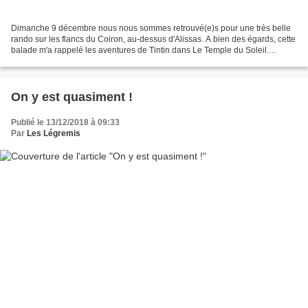
Dimanche 9 décembre nous nous sommes retrouvé(e)s pour une très belle
rando sur les flancs du Coiron, au-dessus d'Alissas. A bien des égards, cette
balade m'a rappelé les aventures de Tintin dans Le Temple du Soleil.
Evidemment, direz-vous. Il est Belge...
On y est quasiment !
Publié le 13/12/2018 à 09:33
Par
Les Légremis