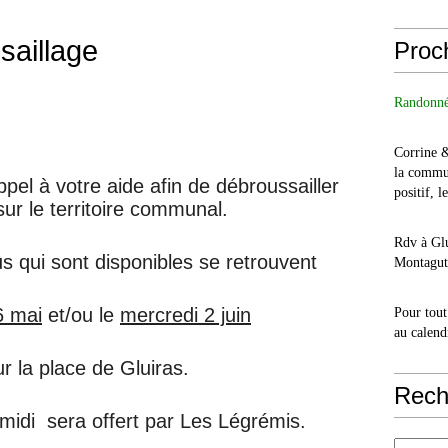
saillage
Proc
Randonné
Corrine 
la commu
el à votre aide afin de débroussailler
positif, l
ur le territoire communal.
Rdv à Glu
s qui sont disponibles se retrouvent
Montagut 
6 mai
et/ou le
mercredi 2 juin
Pour tout
au calend
r la place de Gluiras.
Rech
midi sera offert par Les Légrémis.