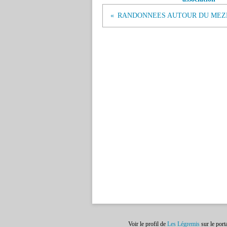
Voir le profil de
Les Légremis
sur le port