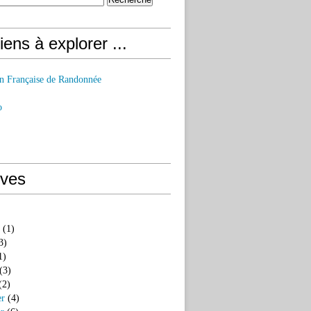
iens à explorer ...
on Française de Randonnée
o
ives
(1)
3)
1)
(3)
(2)
er
(4)