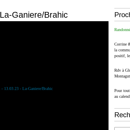
 La-Ganiere/Brahic
Proc
Randonné
Corrine 
la commu
positif, l
Rdv à Glu
Montagut 
Pour tout
au calend
Rech