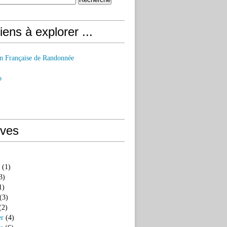
iens à explorer ...
on Française de Randonnée
o
ives
(1)
3)
1)
(3)
(2)
er
(4)