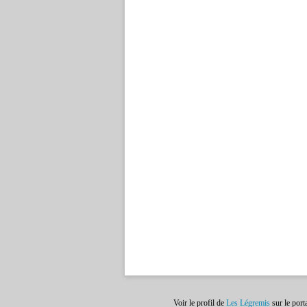
Voir le profil de
Les Légremis
sur le port