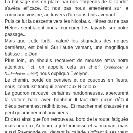
La balisage mis en place par nos "torpédos de la rando"
s'avéra efficace. Et nos pas nous amenèrent sur la
commune voisine, au travers d'un sous-bois avenant.
Puis ce fut la descente vers les Nicolaux. Hêtres ou ne pas
Hêtres semblaient nous murmurer les fayards sur notre
passage...
Mais que cette forêt, malgré les stigmates des neiges
dernières, est belle! Sur l'autre versant, une magnifique
bâtisse : le Don.
Plus loin, un éboulis recouvert de mousse attira notre
attention. "Ici, on appelle cela un chier" (
prononcer à
) nous expliqua Evelyne.
l'ardéchoise :tchié!
Le chemin, bordé de cerisiers et de coucous en fleurs,
nous conduisit tranquillement aux Nicolaux.
Le goudron retrouvé, certaines randonneuses, apercurent
la voiture balai avec bonheur. Il faut dire qu'un défaut
d'équipement est rédhibitoire... Et marcher mal chaussé ne
peut qu'amener mal aux pieds....
Et c'est ainsi que l'on retrouva au bord de la route, fatigués
mais heureux, Antonin la joli frimousse et sa maman, mais
aussi Raymonde qui devant la calade s'offrant à ses yeux