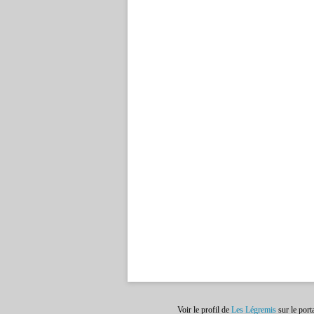
Voir le profil de
Les Légremis
sur le port