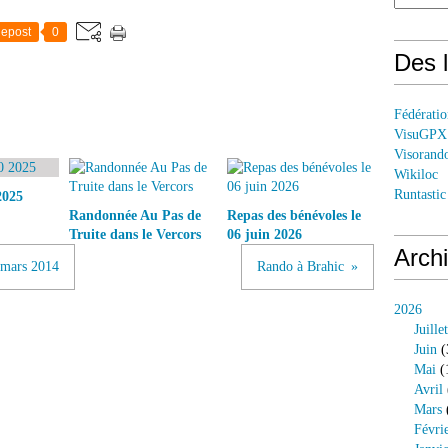
epost
0
Des l
Fédérati
VisuGPX
Visorand
Wikiloc
Runtastic
2025
Randonnée Au Pas de
Repas des bénévoles le
Truite dans le Vercors
06 juin 2026
Arch
 mars 2014
Rando à Brahic
2026
Juillet
Juin
(
Mai
(
Avril
Mars
Févri