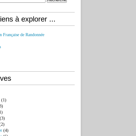
iens à explorer ...
on Française de Randonnée
o
ives
(1)
3)
1)
(3)
(2)
er
(4)