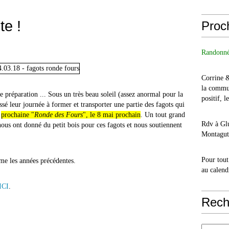
te !
Proc
Randonné
Corrine 
la commu
e préparation ... Sous un très beau soleil (assez anormal pour la
positif, l
sé leur journée à former et transporter une partie des fagots qui
e
prochaine "
Ronde des Fours
", le 8 mai prochain
. Un tout grand
Rdv à Glu
nous ont donné du petit bois pour ces fagots et nous soutiennent
Montagut 
Pour tout
me les années précédentes.
au calend
ICI
.
Rech