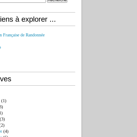
iens à explorer ...
on Française de Randonnée
o
ives
(1)
3)
1)
(3)
(2)
er
(4)