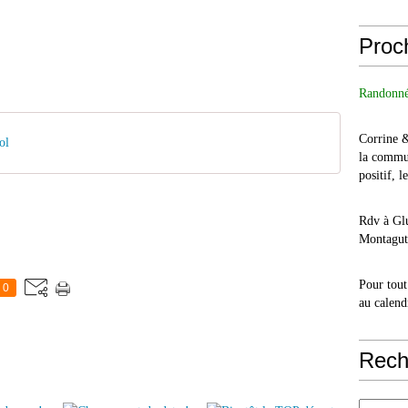
Proc
Randonné
Corrine 
ol
la commu
positif, l
Rdv à Glu
Montagut 
Pour tout
0
au calend
Rech