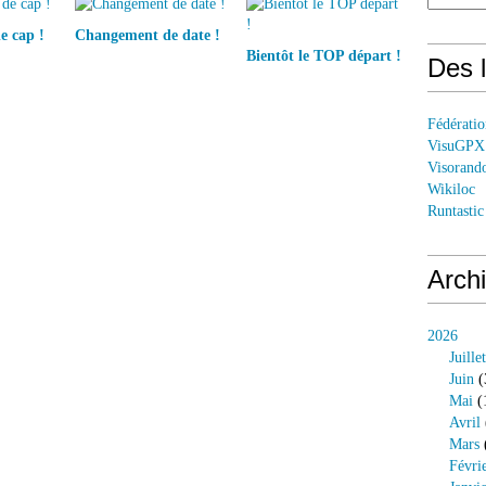
 cap !
Changement de date !
Bientôt le TOP départ !
Des l
Fédérati
VisuGPX
Visorand
Wikiloc
Runtastic
Arch
2026
Juillet
Juin
(
Mai
(
Avril
Mars
Févri