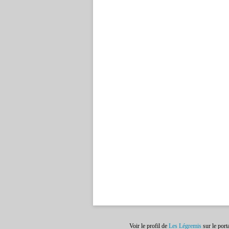
Voir le profil de
Les Légremis
sur le port