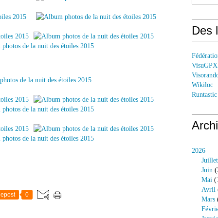
Des l
Fédérati
VisuGPX
Visorand
Wikiloc
Runtastic
Arch
2026
Juillet
Juin
(
Mai
(
Avril
epost
0
Mars
Févri