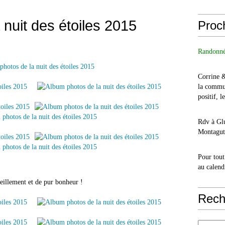
 nuit des étoiles 2015
Proc
Randonné
Corrine 
la commu
positif, l
Rdv à Glu
Montagut 
Pour tout
au calend
eillement et de pur bonheur !
Rech