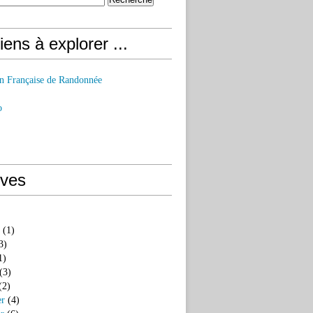
iens à explorer ...
on Française de Randonnée
o
ives
(1)
3)
1)
(3)
(2)
er
(4)