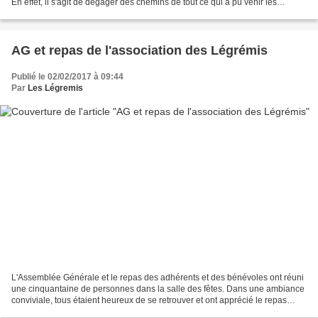
En effet, il s'agit de dégager des chemins de tout ce qui a pu venir les
encombrer ... ronces, branches mortes,...
AG et repas de l'association des Légrémis
Publié le 02/02/2017 à 09:44
Par
Les Légremis
L'Assemblée Générale et le repas des adhérents et des bénévoles ont réuni
une cinquantaine de personnes dans la salle des fêtes. Dans une ambiance
conviviale, tous étaient heureux de se retrouver et ont apprécié le repas
élaboré par Krikor. Encore un...