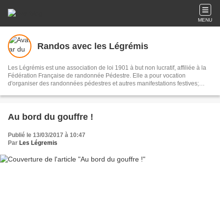
MENU
Randos avec les Légrémis
Les Légrémis est une association de loi 1901 à but non lucratif, affiliée à la
Fédération Française de randonnée Pédestre. Elle a pour vocation
d'organiser des randonnées pédestres et autres manifestations festives;
restaurer et baliser des chemins répertoriés. Renseignements Téléphone :
06 89 84 94 98 Email : contact(at)leslegremis07.com Adresse : Mairie, 07190
Gluiras (Ardèche)
Au bord du gouffre !
Publié le 13/03/2017 à 10:47
Par
Les Légremis