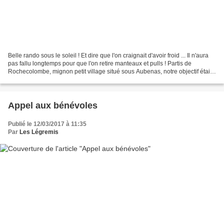
Belle rando sous le soleil ! Et dire que l'on craignait d'avoir froid ... Il n'aura
pas fallu longtemps pour que l'on retire manteaux et pulls ! Partis de
Rochecolombe, mignon petit village situé sous Aubenas, notre objectif était
de découvrir le Gour...
Appel aux bénévoles
Publié le 12/03/2017 à 11:35
Par
Les Légremis