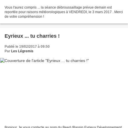
Vous l'aurez compris ... la séance débroussaillage prévue demain est
reportée pour raisons météorologiques à VENDREDI, le 3 mars 2017 . Merci
de votre compréhension !
Eyrieux ... tu charries !
Publié le 19/02/2017 à 09:50
Par
Les Légremis
Bonjour, Je vous contacte au nom du Beed (Bassin Eyrieux Développement