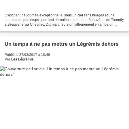
C’est par une journée exceptionnelle, sous un ciel sans nuages et une
douceur de printemps que s’est déroulée la rando de Beauvène, de Tournäy
à Beauvène via Cheynac. Dix marcheurs ont allègrement enjambé un
Talaron puissant et limpide grâce à d’anciennes...
Un temps à ne pas mettre un Légrémis dehors
Publié le 27/02/2017 à 18:49
Par
Les Légremis