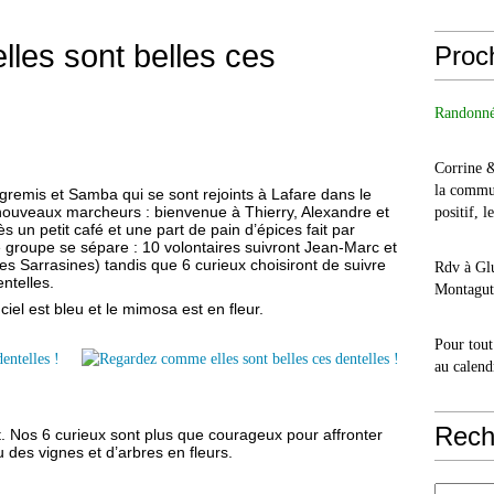
les sont belles ces
Proc
Randonné
Corrine 
la commu
gremis et Samba qui se sont rejoints à Lafare dans le
 nouveaux marcheurs : bienvenue à Thierry, Alexandre et
positif, l
s un petit café et une part de pain d’épices fait par
le groupe se sépare : 10 volontaires suivront Jean-Marc et
es Sarrasines) tandis que 6 curieux choisiront de suivre
Rdv à Glu
ntelles.
Montagut 
l est bleu et le mimosa est en fleur.
Pour tout
au calend
Rech
. Nos 6 curieux sont plus que courageux pour affronter
des vignes et d’arbres en fleurs.