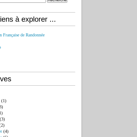
iens à explorer ...
on Française de Randonnée
o
ives
(1)
3)
1)
(3)
(2)
er
(4)