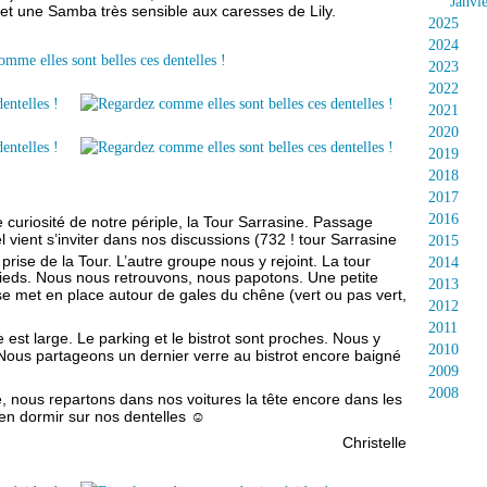
Janvi
 et une Samba très sensible aux caresses de Lily.
2025
2024
2023
2022
2021
2020
2019
2018
2017
2016
e curiosité de notre périple, la Tour Sarrasine. Passage
l vient s’inviter dans nos discussions (732 ! tour Sarrasine
2015
prise de la Tour. L’autre groupe nous y rejoint. La tour
2014
s pieds. Nous nous retrouvons, nous papotons. Une petite
2013
se met en place autour de gales du chêne (vert ou pas vert,
2012
2011
 est large. Le parking et le bistrot sont proches. Nous y
2010
Nous partageons un dernier verre au bistrot encore baigné
2009
2008
e, nous repartons dans nos voitures la tête encore dans les
bien dormir sur nos dentelles ☺
Christelle