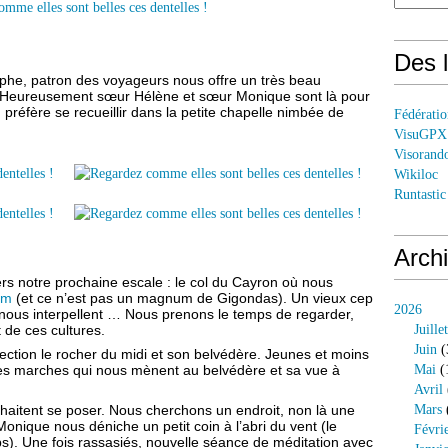
Des l
tophe, patron des voyageurs nous offre un très beau
e. Heureusement sœur Hélène et sœur Monique sont là pour
 préfère se recueillir dans la petite chapelle nimbée de
Fédérati
VisuGPX
Visorand
Wikiloc
Runtastic
Arch
rs notre prochaine escale : le col du Cayron où nous
um
(et ce n’est pas un magnum de Gigondas). Un vieux cep
2026
nous interpellent … Nous prenons le temps de regarder,
 de ces cultures.
Juillet
Juin
(
rection le rocher du midi et son belvédère. Jeunes et moins
utes marches qui nous mènent au belvédère et sa vue à
Mai
(
Avril
haitent se poser. Nous cherchons un endroit, non là une
Mars
nique nous déniche un petit coin à l’abri du vent (le
Févri
emps). Une fois rassasiés, nouvelle séance de méditation avec