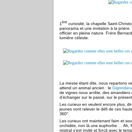
ère
1
curiosité, la chapelle Saint-Chris
panorama et une invitation à la prièr
officier en pleine nature. Frère Bernard
lumière céleste.
La messe étant dite, nous repartons ve
attend un animal ancien : le
Gigondar
de vignes nous arrête, des amandiers 
d’échanger sur le passé, sur le présent
Les curieux en veulent encore plus, di
jeunes vont relever le défi de ces ha
360°.
Les curieux ont maintenant faim et sou
orchidée, non là une euphorbe … Ah, Mo
mistral s’est invité et forcit avec le t