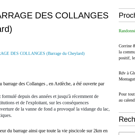
ARRAGE DES COLLANGES
Proc
rd)
Randonné
Corrine 
la commu
positif, l
Rdv à Glu
Montagut 
 barrage des Collanges , en Ardèche, a été ouverte par
Pour tout
formulé depuis des années et jusqu'à récemment de
au calend
itutions et de l'exploitant, sur les conséquences
ouverture de la vanne de fond a provoqué la vidange du lac,
xiques.
Rech
́rieur du barrage ainsi que toute la vie piscicole sur 2km en