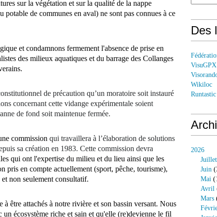
tures sur la végétation et sur la qualité de la nappe
u potable de communes en aval) ne sont pas connues à ce
Des l
logique et condamnons fermement l'absence de prise en
Fédérati
ialistes des milieux aquatiques et du barrage des Collanges
VisuGPX
verains.
Visorand
Wikiloc
titutionnel de précaution qu’un moratoire soit instauré
Runtastic
tions concernant cette vidange expérimentale soient
vanne de fond soit maintenue fermée.
Arch
'une commission
qui travaillera à l’élaboration de solutions
depuis sa création en 1983. Cette commission devra
2026
s qui ont l'expertise du milieu et du lieu ainsi que les
Juillet
on pris en compte actuellement (sport, pêche, tourisme),
Juin
(
 et non seulement consultatif.
Mai
(
Avril
Mars
 être attachés à notre rivière et son bassin versant. Nous
Févri
 un écosystème riche et sain et qu'elle (re)devienne le fil