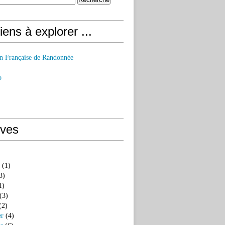
iens à explorer ...
on Française de Randonnée
o
ives
(1)
3)
1)
(3)
(2)
er
(4)