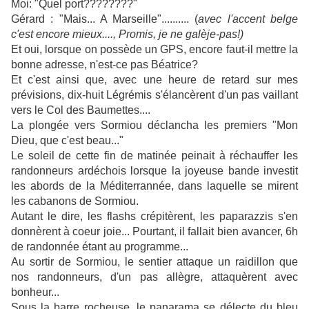
Moi: "Quel port????????"
Gérard : "Mais... A Marseille".......... (
avec l'accent belge
c'est encore mieux...., Promis, je ne galèje-pas!)
Et oui, lorsque on possède un GPS, encore faut-il mettre la
bonne adresse, n'est-ce pas Béatrice?
Et c'est ainsi que, avec une heure de retard sur mes
prévisions, dix-huit Légrémis s'élancèrent d'un pas vaillant
vers le Col des Baumettes....
La plongée vers Sormiou déclancha les premiers "Mon
Dieu, que c'est beau..."
Le soleil de cette fin de matinée peinait à réchauffer les
randonneurs ardéchois lorsque la joyeuse bande investit
les abords de la Méditerrannée, dans laquelle se mirent
les cabanons de Sormiou.
Autant le dire, les flashs crépitèrent, les paparazzis s'en
donnèrent à coeur joie... Pourtant, il fallait bien avancer, 6h
de randonnée étant au programme...
Au sortir de Sormiou, le sentier attaque un raidillon que
nos randonneurs, d'un pas allègre, attaquèrent avec
bonheur...
Sous la barre rocheuse, le panarama se délecte du bleu