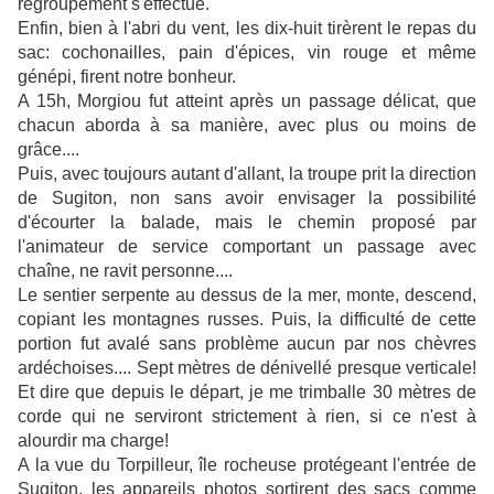
regroupement s'effectue.
Enfin, bien à l'abri du vent, les dix-huit tirèrent le repas du
sac: cochonailles, pain d'épices, vin rouge et même
génépi, firent notre bonheur.
A 15h, Morgiou fut atteint après un passage délicat, que
chacun aborda à sa manière, avec plus ou moins de
grâce....
Puis, avec toujours autant d'allant, la troupe prit la direction
de Sugiton, non sans avoir envisager la possibilité
d'écourter la balade, mais le chemin proposé par
l'animateur de service comportant un passage avec
chaîne, ne ravit personne....
Le sentier serpente au dessus de la mer, monte, descend,
copiant les montagnes russes. Puis, la difficulté de cette
portion fut avalé sans problème aucun par nos chèvres
ardéchoises.... Sept mètres de dénivellé presque verticale!
Et dire que depuis le départ, je me trimballe 30 mètres de
corde qui ne serviront strictement à rien, si ce n'est à
alourdir ma charge!
A la vue du Torpilleur, île rocheuse protégeant l'entrée de
Sugiton, les appareils photos sortirent des sacs comme